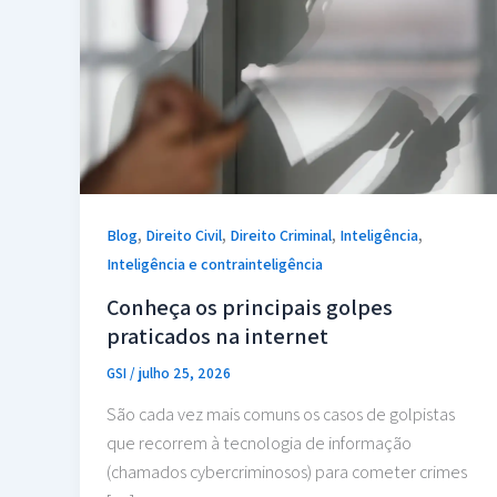
,
,
,
,
Blog
Direito Civil
Direito Criminal
Inteligência
Inteligência e contrainteligência
Conheça os principais golpes
praticados na internet
GSI
/
julho 25, 2026
São cada vez mais comuns os casos de golpistas
que recorrem à tecnologia de informação
(chamados cybercriminosos) para cometer crimes