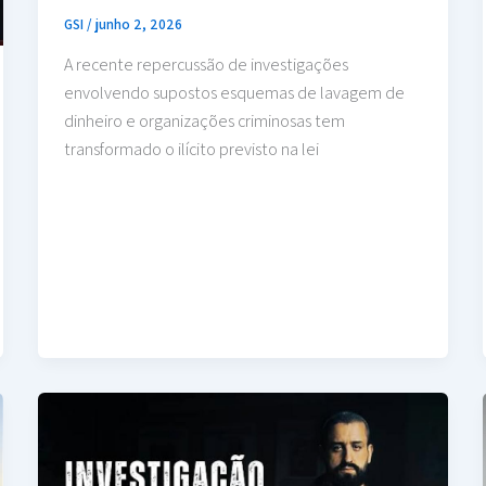
GSI
/
junho 2, 2026
A recente repercussão de investigações
envolvendo supostos esquemas de lavagem de
dinheiro e organizações criminosas tem
transformado o ilícito previsto na lei