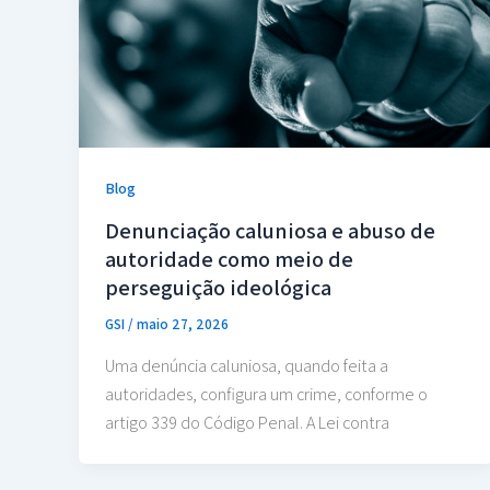
Blog
Denunciação caluniosa e abuso de
autoridade como meio de
perseguição ideológica
GSI
/
maio 27, 2026
Uma denúncia caluniosa, quando feita a
autoridades, configura um crime, conforme o
artigo 339 do Código Penal. A Lei contra