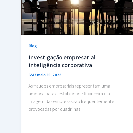
Blog
Investigação empresarial
inteligência corporativa
GSI
/
maio 30, 2026
As fraudes empresariais representam uma
ameaça para a estabilidade financeira e a
imagem das empresas são frequentemente
provocadas por quadrilhas