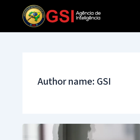
Ir
para
o
conteúdo
Author name: GSI