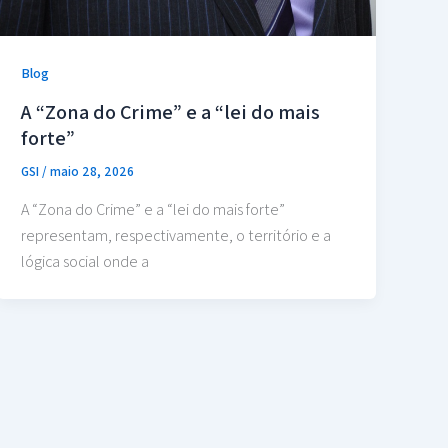
Blog
A “Zona do Crime” e a “lei do mais
forte”
GSI
/
maio 28, 2026
A “Zona do Crime” e a “lei do mais forte”
representam, respectivamente, o território e a
lógica social onde a