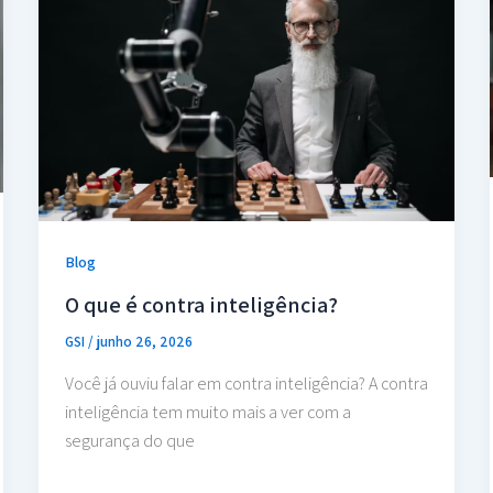
Blog
O que é contra inteligência?
GSI
/
junho 26, 2026
Você já ouviu falar em contra inteligência? A contra
inteligência tem muito mais a ver com a
segurança do que