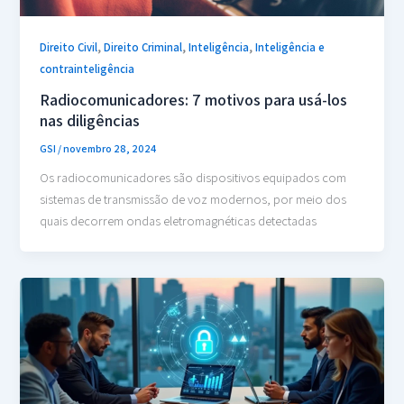
,
,
,
Direito Civil
Direito Criminal
Inteligência
Inteligência e
contrainteligência
Radiocomunicadores: 7 motivos para usá-los
nas diligências
GSI
/
novembro 28, 2024
Os radiocomunicadores são dispositivos equipados com
sistemas de transmissão de voz modernos, por meio dos
quais decorrem ondas eletromagnéticas detectadas