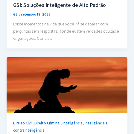
GSI: Soluções Inteligente de Alto Padrão
GSI
/
setembro 18, 2025
Existe momentos na vida que você irá se deparar com
perguntas sem respostas, aonde existem verdades ocultas e
enganações. Contratar
,
,
,
Direito Civil
Direito Criminal
Inteligência
Inteligência e
contrainteligência