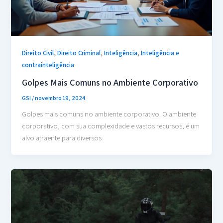
,
,
,
Direito Civil
Direito Criminal
Inteligência
Inteligência e
contrainteligência
Golpes Mais Comuns no Ambiente Corporativo
GSI
/
novembro 19, 2024
Golpes mais comuns no ambiente corporativo. O ambiente
corporativo, com sua complexidade e vastos recursos, é um
alvo atraente para diversos