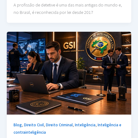
A profissão de detetive é uma das mais antigas do mundo e,
no Brasil, é reconhecida por lei desde 2017
,
,
,
,
Blog
Direito Civil
Direito Criminal
Inteligência
Inteligência e
contrainteligência