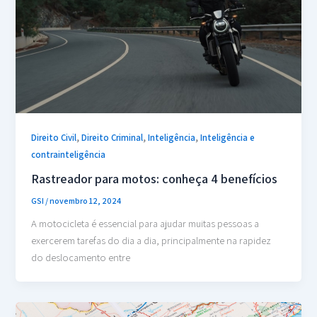
,
,
,
Direito Civil
Direito Criminal
Inteligência
Inteligência e
contrainteligência
Rastreador para motos: conheça 4 benefícios
GSI
/
novembro 12, 2024
A motocicleta é essencial para ajudar muitas pessoas a
exercerem tarefas do dia a dia, principalmente na rapidez
do deslocamento entre