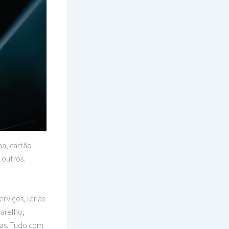
a, cartão
 outros.
rviços, ler as
parelho,
ras. Tudo com