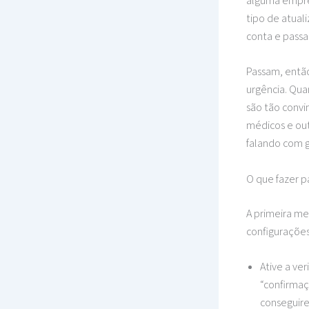
alguma empre
tipo de atual
conta e passa
Passam, então
urgência. Qua
são tão convi
médicos e out
falando com g
O que fazer p
A primeira me
configurações 
Ative a ve
“confirmaç
conseguir