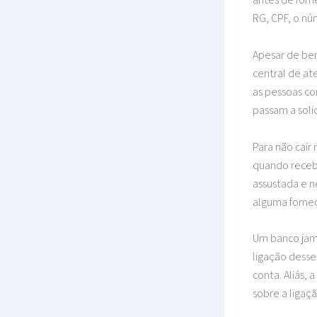
RG, CPF, o nú
Apesar de bem
central de at
as pessoas com
passam a solic
Para não cair 
quando recebe
assustada e n
alguma forneç
Um banco jama
ligação desse
conta. Aliás, 
sobre a ligaç