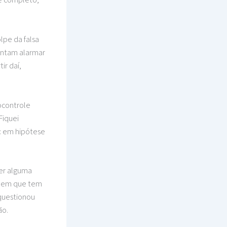
lpe da falsa
entam alarmar
ir daí,
tocontrole
Fiquei
: em hipótese
ber alguma
ão em que tem
 questionou
ão.