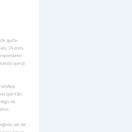
 de ajuda
io, 24 anos.
 empréstimo
rmando que já
hatsApp.
as que irão
código de
itivo.
ngindo ser de