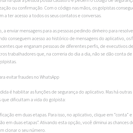
sa na qual a pessoa possui cadastro e pedem o código de seguranç
ização ou confirmação. Com o código nas mãos, os golpistas consegu
m a ter acesso a todos os seus contatos e conversas.
, a enviar mensagens para as pessoas pedindo dinheiro para resolv
ndo conseguem acesso ao histórico de mensagens do aplicativo, os 
ncentes que enganam pessoas de diferentes perfis, de executivos d
ros trabalhadores que, na correria do dia a dia, não se dão conta d
olpistas.
ara evitar fraudes no WhatsApp
dida é habilitar as funções de segurança do aplicativo. Mas há outras
que dificultam a vida do golpista:
rificação em duas etapas. Para isso, no aplicativo, clique em “conta” 
ão em duas etapas”. Ativando esta opção, você diminui as chances do
em clonar o seu número.