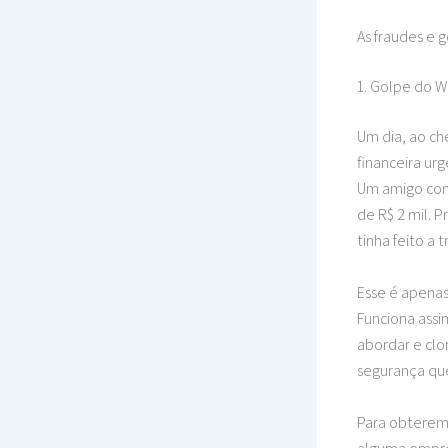
As fraudes e 
1. Golpe do 
Um dia, ao ch
financeira ur
Um amigo con
de R$ 2 mil. P
tinha feito a 
Esse é apenas
Funciona assi
abordar e clon
segurança que
Para obterem