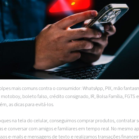
lpes mais comuns contra o consumidor: WhatsApp, PIX, mão fantasm
 motoboy, boleto falso, crédito consignado, IR, Bolsa Família, FGTS e
m, as dicas para evitá-los.
ques na tela do celular, conseguimos comprar produtos, contratar se
ias e conversar com amigos e familiares em tempo real. No mesmo a
os e-mails e mensagens de texto e realizamos transações financei