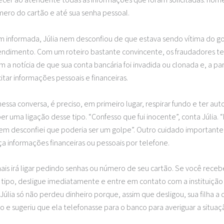
mero do cartão e até sua senha pessoal.
 informada, Júlia nem desconfiou de que estava sendo vítima do go
endimento. Com um roteiro bastante convincente, os fraudadores t
 a notícia de que sua conta bancária foi invadida ou clonada e, a part
itar informações pessoais e financeiras.
nessa conversa, é preciso, em primeiro lugar, respirar fundo e ter au
r uma ligação desse tipo. “Confesso que fui inocente”, conta Júlia. “
em desconfiei que poderia ser um golpe”. Outro cuidado importante
a informações financeiras ou pessoais por telefone.
is irá ligar pedindo senhas ou número de seu cartão. Se você rece
 tipo, desligue imediatamente e entre em contato com a instituiç
a Júlia só não perdeu dinheiro porque, assim que desligou, sua filha a
ão e sugeriu que ela telefonasse para o banco para averiguar a situaç