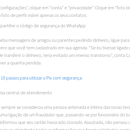
configurações”, clique em “conta” e “privacidade”. Clique em “foto do
 foto de perfil visível apenas os seus contatos.
partilhe o código de segurança do WhatsApp.
eba mensagens de amigos ou parentes pedindo dinheiro, ligue para
ero que você tem cadastrado em sua agenda. “Se eu tivesse ligado
e transferir o dinheiro, teria evitado um imenso transtorno”, conta C
ver a quantia perdida.
:
10 passos para utilizar o Pix com segurança
.
alsa central de atendimento
s, sempre se considerou uma pessoa antenada e íntima das novas tec
uma ligação de um fraudador que, passando-se por funcionário do 
, informou que seu cartão havia sido clonado. Assustada, não pensou 
ecer ao atendente todas as informações que foram solicitadas: no