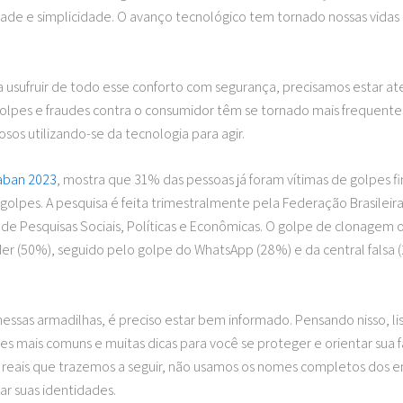
dade e simplicidade. O avanço tecnológico tem tornado nossas vidas
 usufruir de todo esse conforto com segurança, precisamos estar a
olpes e fraudes contra o consumidor têm se tornado mais frequentes
sos utilizando-se da tecnologia para agir.
aban 2023
, mostra que 31% das pessoas já foram vítimas de golpes f
 golpes. A pesquisa é feita trimestralmente pela Federação Brasileir
o de Pesquisas Sociais, Políticas e Econômicas. O golpe de clonagem 
íder (50%), seguido pelo golpe do WhatsApp (28%) e da central falsa 
 nessas armadilhas, é preciso estar bem informado. Pensando nisso, l
des mais comuns e muitas dicas para você se proteger e orientar sua f
reais que trazemos a seguir, não usamos os nomes completos dos e
ar suas identidades.