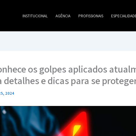
INSTITUCIONAL
AGÊNCIA
PROFISSIONAIS
ESPECIALIDAD
onhece os golpes aplicados atual
a detalhes e dicas para se protege
25, 2024