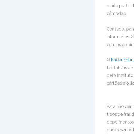
muita pratici
cômodas.
Contudo, para
informados. G
com os crimino
O
Radar Febr
tentativas de
pelo Institut
cartões é o l
Para não cair
tipos de frau
depoimentos 
para resguard