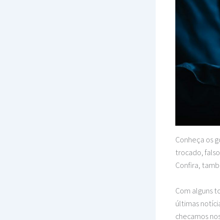
Conheça os go
trocado, falso
Confira, també
Com alguns to
últimas notíc
checamos noss