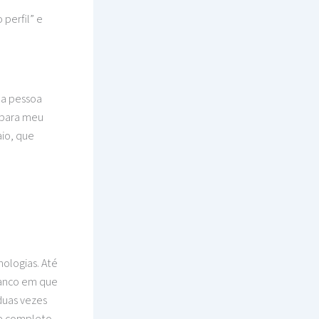
 perfil” e
 a pessoa
 para meu
aio, que
nologias. Até
banco em que
duas vezes
me completo,