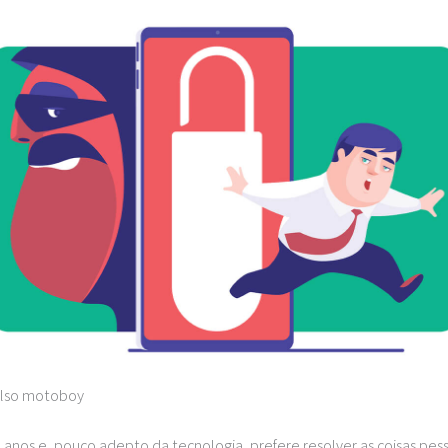
also motoboy
anos e, pouco adepto da tecnologia, prefere resolver as coisas pe