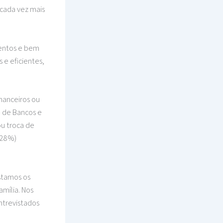
 cada vez mais
tentos e bem
 e eficientes,
inanceiros ou
a de Bancos e
ou troca de
(28%)
istamos os
amília. Nos
ntrevistados