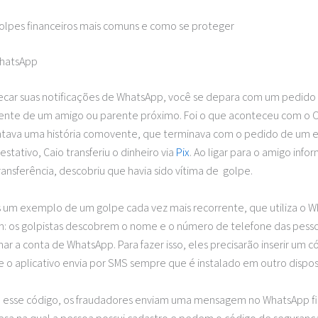
golpes financeiros mais comuns e como se proteger
WhatsApp
ecar suas notificações de WhatsApp, você se depara com um pedido
gente de um amigo ou parente próximo. Foi o que aconteceu com o Ca
tava uma história comovente, que terminava com o pedido de um
restativo, Caio transferiu o dinheiro via
Pix
. Ao ligar para o amigo info
transferência, descobriu que havia sido vítima de golpe.
 um exemplo de um golpe cada vez mais recorrente, que utiliza o W
m: os golpistas descobrem o nome e o número de telefone das pesso
ar a conta de WhatsApp. Para fazer isso, eles precisarão inserir um 
 o aplicativo envia por SMS sempre que é instalado em outro dispos
 esse código, os fraudadores enviam uma mensagem no WhatsApp fi