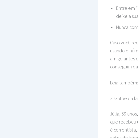
Entre em “
deixe a sua
Nunca com
Caso você rec
usando o núm
amigo antes d
conseguiu rea
Leia também
2. Golpe da f
Júlia, 69 ano
que recebeu 
é correntista
antes de forn