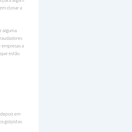
a para algum
em clonar a
er alguma
fraudadores
e empresas a
e que estão
e depois em
s golpistas