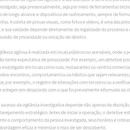
nvestigado, seja presencialmente, seja por meio de ferramentas tecno
de longo alcance e dispositivos de rastreamento, sempre de forma
itas. A coleta de provas visuais, como fotos e vídeos, é uma das prin
, e sua validade depende diretamente da legalidade do processo e 
nvasão de privacidade ou violação de direitos.
gilância sigilosa é realizada em locais públicos ou acessíveis, onde a 
ão tenha expectativa de privacidade. Por exemplo, um detetive po
investigado em locais como ruas, restaurantes ou centros comercia
obre encontros, comportamentos ou hábitos que sejam relevantes p
uir, por exemplo, o registro de interações com terceiros ou a verific
e estejam em desacordo com o que foi previamente informado ao cl
 sucesso da vigilância investigativa depende não apenas da discrição
nejamento estratégico. Antes de iniciar a operação, o detetive es
e o comportamento da pessoa investigada, seus horários e rotinas
abordagem eficaz e minimizar o risco de ser descoberto.