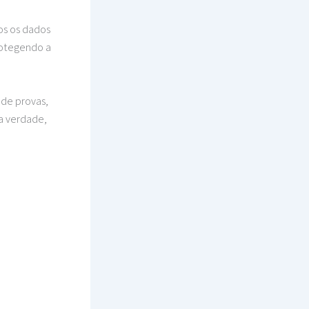
dos os dados
protegendo a
 de provas,
a verdade,