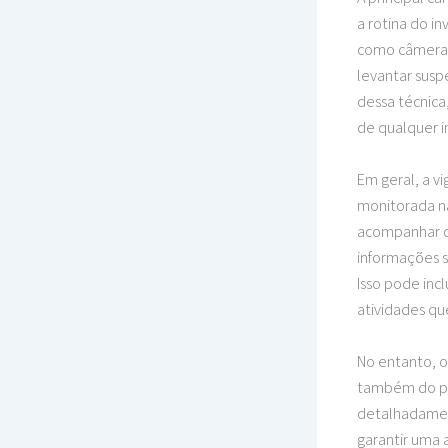
a rotina do i
como câmeras 
levantar suspe
dessa técnica
de qualquer i
Em geral, a vi
monitorada n
acompanhar o 
informações s
Isso pode incl
atividades qu
No entanto, o
também do pla
detalhadament
garantir uma 