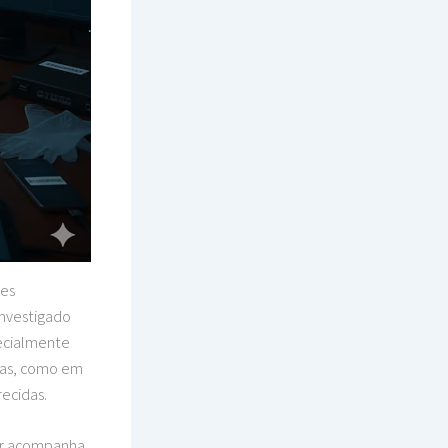
ves
investigado
pecialmente
itas, como em
recidas.
ular acompanha