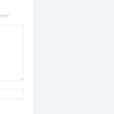
s com
*