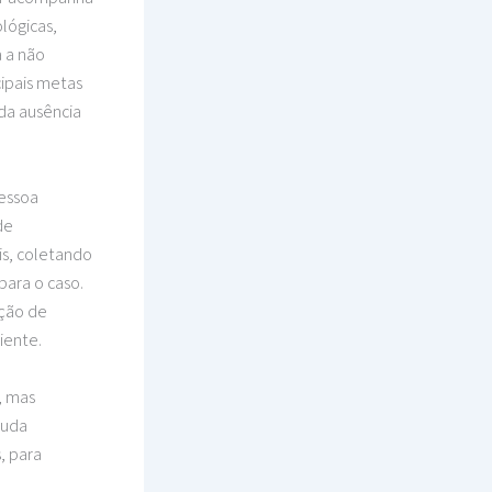
lógicas,
 a não
cipais metas
da ausência
pessoa
de
is, coletando
ara o caso.
ação de
iente.
, mas
tuda
, para