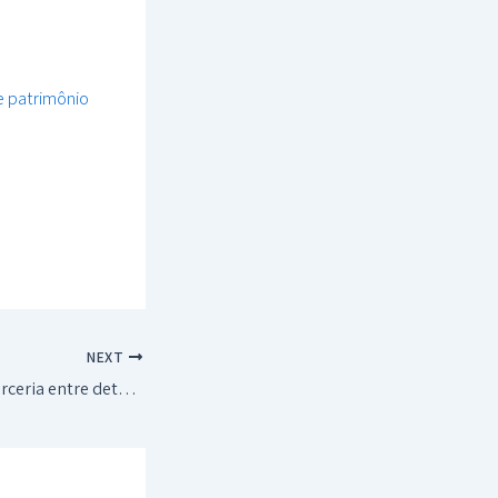
re patrimônio
NEXT
A importância da parceria entre detetives particulares e advogados