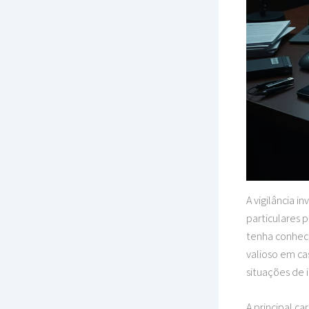
A vigilância i
particulares 
tenha conheci
valioso em ca
situações de 
A principal ca