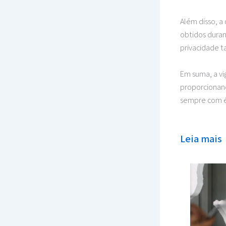
Além disso, a
obtidos durant
privacidade t
Em suma, a vi
proporcionan
sempre com ét
Leia mais