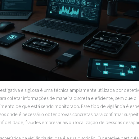
nvestigativa e sigilosa é uma técnica amplamente utilizada por deteti
para coletar informações de maneira discreta e eficiente, sem que o 
mento de que está sendo monitorado. Esse tipo de vigilância é es
sos onde é necessário obter provas concretas para confirmar suspe
infidelidade, fraudes empresariais ou localização de pessoas desapa
racterística da vigilância sigilosa é a sua discrição. O detetive partic