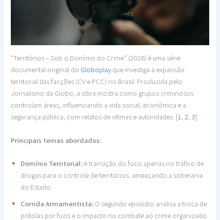
“Territórios – Sob o Domínio do Crime” (2026) é uma série
documental original do
Globoplay
que investiga a expansão
territorial das facções (CV e PCC) no Brasil. Produzida pelo
Jornalismo da Globo, a obra mostra como grupos criminosos
controlam áreas, influenciando a vida social, econômica e a
segurança pública, com relatos de vítimas e autoridades. [
1
,
2
,
3
]
Principais temas abordados:
Domínio Territorial:
A transição do foco apenas no tráfico de
drogas para o controle de territórios, ameaçando a soberania
do Estado.
Corrida Armamentista:
O segundo episódio analisa a troca de
pistolas por fuzis e o impacto no combate ao crime organizado.