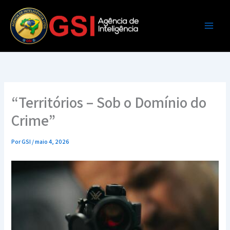
Ir
para
o
conteúdo
“Territórios – Sob o Domínio do
Crime”
Por
GSI
/
maio 4, 2026