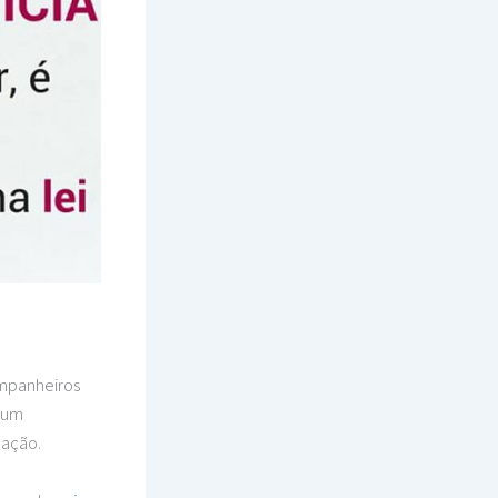
ompanheiros
 um
lação.