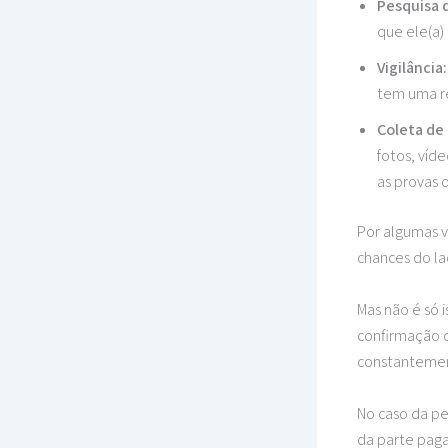
Pesquisa d
que ele(a)
Vigilância
tem uma r
Coleta de
fotos, víd
as provas 
Por algumas v
chances do la
Mas não é só 
confirmação 
constanteme
No caso da pe
da parte pag