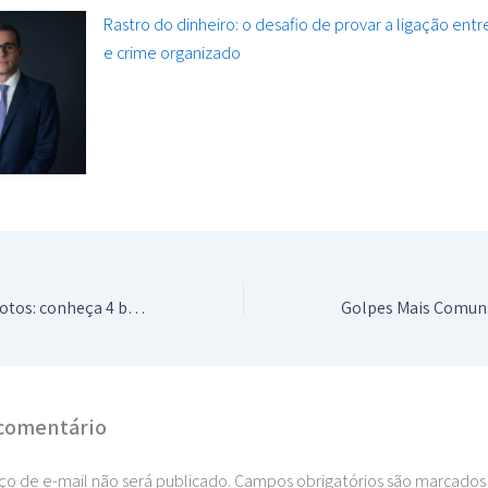
Rastro do dinheiro: o desafio de provar a ligação ent
e crime organizado
Rastreador para motos: conheça 4 benefícios
comentário
o de e-mail não será publicado.
Campos obrigatórios são marcado