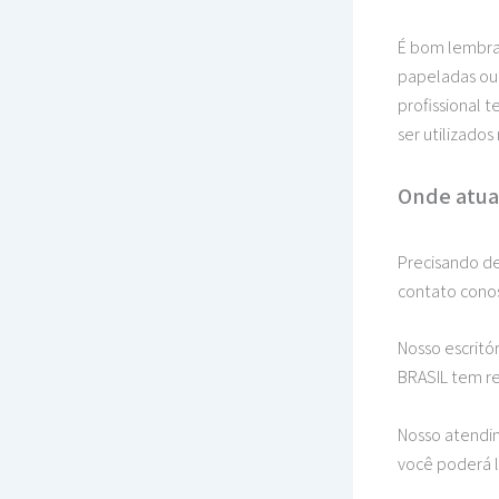
É bom lembra
papeladas ou 
profissional 
ser utilizados
Onde atua
Precisando de
contato conos
Nosso escritó
BRASIL tem r
Nosso atendim
você poderá l