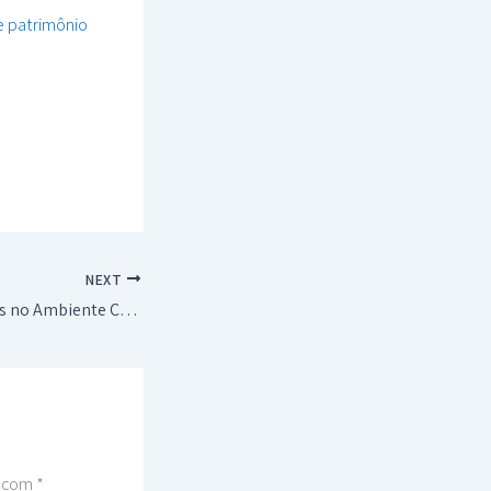
re patrimônio
NEXT
Golpes Mais Comuns no Ambiente Corporativo
s com
*