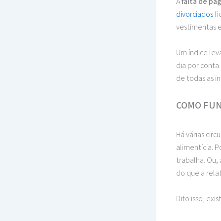
A
falta de pa
divorciados
fi
vestimentas e
Um índice lev
dia por conta
de todas as i
COMO FUN
Há várias cir
alimentícia. 
trabalha. Ou,
do que a rela
Dito isso, exi