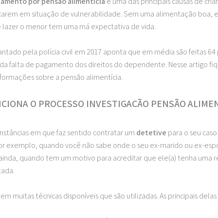
gamento por pensão alimentícia
é uma das principais causas de cri
carem em situação de vulnerabilidade. Sem uma alimentação boa, 
 lazer o menor tem uma má expectativa de vida.
antado pela polícia civil em 2017 aponta que em média são feitas 64 
 da falta de pagamento dos direitos do dependente. Nesse artigo fi
nformações sobre a pensão alimentícia.
CIONA O PROCESSO INVESTIGAÇÃO PENSÃO ALIMEN
cunstâncias em que faz sentido contratar um
detetive
para o seu cas
Por exemplo, quando você não sabe onde o seu ex-marido ou ex-esp
 ainda, quando tem um motivo para acreditar que ele(a) tenha uma 
tada.
stem muitas técnicas disponíveis que são utilizadas. As principais delas