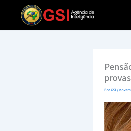
Ir
para
o
conteúdo
Pensão
provas
Por
GSI
/
novemb