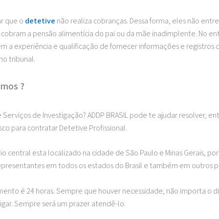
r que o
detetive
não realiza cobranças. Dessa forma, eles não ent
cobram a pensão alimentícia do pai ou da mãe inadimplente. No en
tem a experiência e qualificação de fornecer informações e registro
 no tribunal.
mos ?
 Serviços de Investigação? ADDP BRASIL pode te ajudar resolver, en
co para contratar Detetive Profissional.
rio central esta localizado na cidade de São Paulo e Minas Gerais, p
epresentantes em todos os estados do Brasil e também em outros p
ento é 24 horas. Sempre que houver necessidade, não importa o di
igar. Sempre será um prazer atendê-lo.