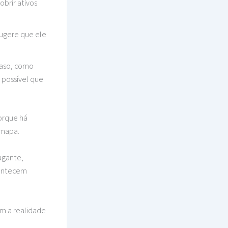
obrir ativos
sugere que ele
caso, como
 possível que
orque há
 mapa.
agante,
contecem
m a realidade