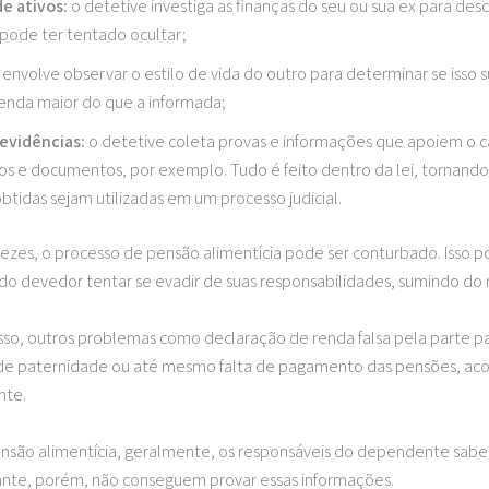
e ativos:
o detetive investiga as finanças do seu ou sua ex para desc
 pode ter tentado ocultar;
:
envolve observar o estilo de vida do outro para determinar se isso 
enda maior do que a informada;
 evidências:
o detetive coleta provas e informações que apoiem o 
eos e documentos, por exemplo. Tudo é feito dentro da lei, tornando
obtidas sejam utilizadas em um processo judicial.
ezes, o processo de pensão alimentícia pode ser conturbado. Isso p
do devedor tentar se evadir de suas responsabilidades, sumindo do
isso, outros problemas como declaração de renda falsa pela parte p
de paternidade ou até mesmo falta de pagamento das pensões, a
nte.
nsão alimentícia, geralmente, os responsáveis do dependente sabe
ante, porém, não conseguem provar essas informações.