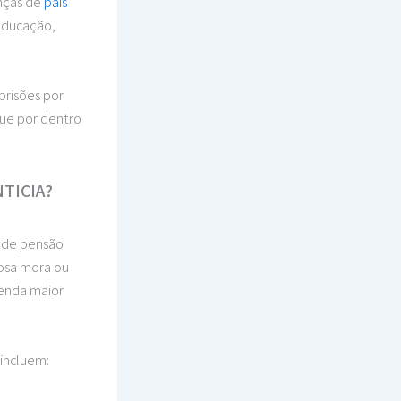
anças de
pais
educação,
prisões por
que por dentro
TICIA?
o de pensão
osa mora ou
renda maior
 incluem: