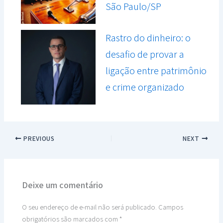
São Paulo/SP
Rastro do dinheiro: o
desafio de provar a
ligação entre patrimônio
e crime organizado
PREVIOUS
NEXT
Deixe um comentário
O seu endereço de e-mail não será publicado.
Campos
obrigatórios são marcados com
*