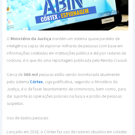
O
Ministério da Justiça
mantém um sistema quase paralelo de
inteligência capaz de espionar milhares de pessoas com base em
informações coletadas em instituições pública e até por radares de
rodovia, é o que diz uma reportagem publicada pela Revista Crusoé.
Cerca de
360 mil
pessoas estão sendo monitorada atualmente
pelo sistema
Córtex
, cuja justificativa, segundo o Ministério da
Justiça, é o de fazer levantamento de criminosos, bem como, para
dar suporte às operações policiais na busca e prisão de pessoas
suspeitas.
Uso de dados pessoais
Lançado em 2018, o Córtex faz uso de radares situados em cidades