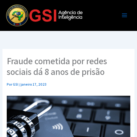
Ir
para
o
conteúdo
Fraude cometida por redes
sociais dá 8 anos de prisão
Por
GSI
/
janeiro 17, 2023