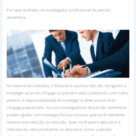
Por que contratar um investigador profissional de pensão
alimentícia
Na maioria dos estados, o tribunal e a polícia não são obrigados a
investigar se um ex-cônjuge ou parceiro está coabitando com outra
pessoa. A responsabilidade de investigar e obter provas é do
cônjuge prejudicado. Nossos investigadores de pensão alimentícia
podem ajudar com investigações para provar que você realmente
merece uma redução ou rescisão. Quer você queira descobrir a
natureza do relacionamento ou descobrir como a pensão