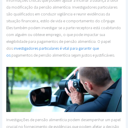
informações críticas que podem ajudar a inclinar a balança a favor
da modificação da pensão alimentícia. Investigadores particulares
são qualificados em conduzir vigilância e reunir evidências da
situação financeira, estilo de vida e comportamento do cônjuge.
Eles também podem investigar se a parte receptora está coabitando
com alguém ou obteve emprego, o que pode impactar sua
elegibilidade para pagamentos de pensão alimentícia. O papel
dos
investigadores particulares é vital para garantir que
os
pagamentos de pensão alimentícia sejam justos e justificáveis.
Investigações de pensão alimentícia podem desempenhar um papel
crucial no fornecimento de evidências que podem afetar a decisão