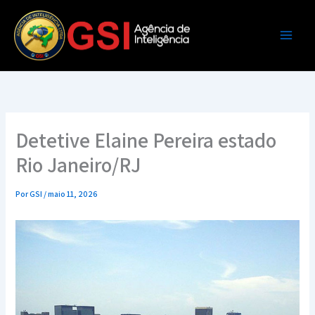
Ir
para
o
conteúdo
Detetive Elaine Pereira estado
Rio Janeiro/RJ
Por
GSI
/
maio 11, 2026