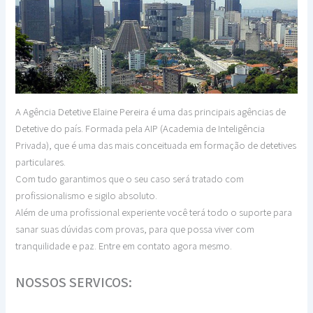
A Agência Detetive Elaine Pereira é uma das principais agências de
Detetive do país. Formada pela AIP (Academia de Inteligência
Privada), que é uma das mais conceituada em formação de detetives
particulares.
Com tudo garantimos que o seu caso será tratado com
profissionalismo e sigilo absoluto.
Além de uma profissional experiente você terá todo o suporte para
sanar suas dúvidas com provas, para que possa viver com
tranquilidade e paz. Entre em contato agora mesmo.
NOSSOS SERVIÇOS: