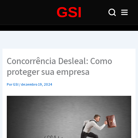
Ir
GSI
para
o
conteúdo
Concorrência Desleal: Como
proteger sua empresa
Por
GSI
/
dezembro 19, 2024