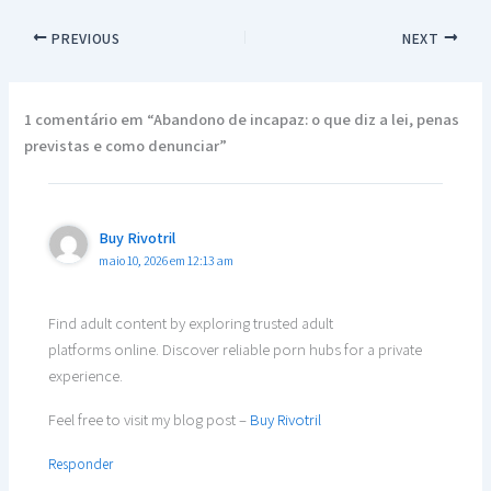
PREVIOUS
NEXT
1 comentário em “Abandono de incapaz: o que diz a lei, penas
previstas e como denunciar”
Buy Rivotril
maio 10, 2026 em 12:13 am
Find adult content by exploring trusted adult
platforms online. Discover reliable porn hubs for a private
experience.
Feel free to visit my blog post –
Buy Rivotril
Responder