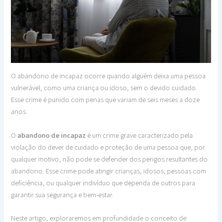
O abandono de incapaz ocorre quando alguém deixa uma pessoa
vulnerável, como uma criança ou idoso, sem o devido cuidado.
Esse crime é punido com penas que variam de seis meses a doze
anos.
O
abandono de incapaz
é um crime grave caracterizado pela
violação do dever de cuidado e proteção de uma pessoa que, por
qualquer motivo, não pode se defender dos perigos resultantes do
abandono. Esse crime pode atingir crianças, idosos, pessoas com
deficiência, ou qualquer indivíduo que dependa de outros para
garantir sua segurança e bem-estar.
Neste artigo, exploraremos em profundidade o conceito de