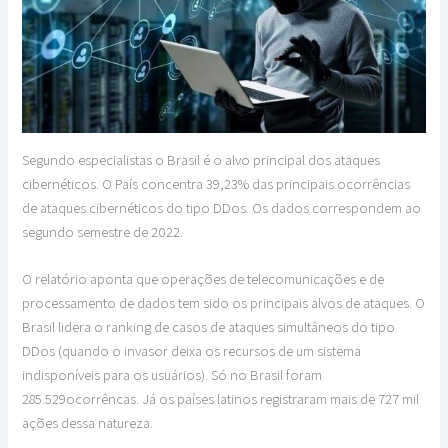
Segundo especialistas o Brasil é o alvo principal dos ataques
cibernéticos. O País concentra 39,23% das principais ocorrências
de ataques cibernéticos do tipo DDos. Os dados correspondem ao
segundo semestre de 2022.
O relatório aponta que operações de telecomunicações e de
processamento de dados tem sido os principais alvos de ataques. O
Brasil lidera o ranking de casos de ataques simultâneos do tipo
DDos (quando o invasor deixa os recursos de um sistema
indisponíveis para os usuários). Só no Brasil foram
285.529ocorrêncas. Já os países latinos registraram mais de 727 mil
ações dessa natureza.